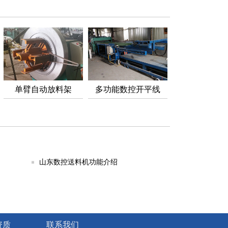
单臂自动放料架
多功能数控开平线
山东数控送料机功能介绍
资质
联系我们