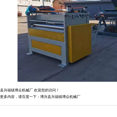
县兴福镇博众机械厂 欢迎您的访问！
更多内容，请百度一下：博兴县兴福镇博众机械厂