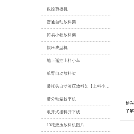
数控剪板机
普通自动放料架
简易小卷放料架
辊压成型机
地上遥控上料小车
单臂自动放料架
带托头自动液压放料架【上料小车在地上】
带分动箱校平机
博兴
了解
敞开式接料开平线
10吨液压放料机图片