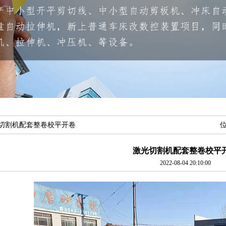
切割机配套整卷校平开卷
位
激光切割机配套整卷校平
2022-08-04 20:10:00