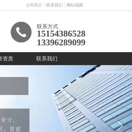
公司简介
联系我们
网站地图
联系方式
15154386528
13396289099
誉资质
联系我们