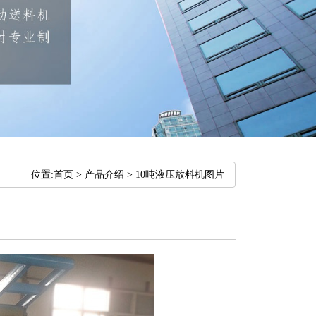
位置:
首页
>
产品介绍
>
10吨液压放料机图片