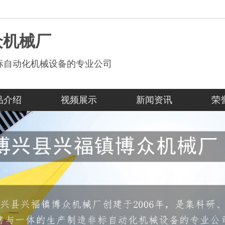
众机械厂
标自动化机械设备的专业公司
品介绍
视频展示
新闻资讯
荣