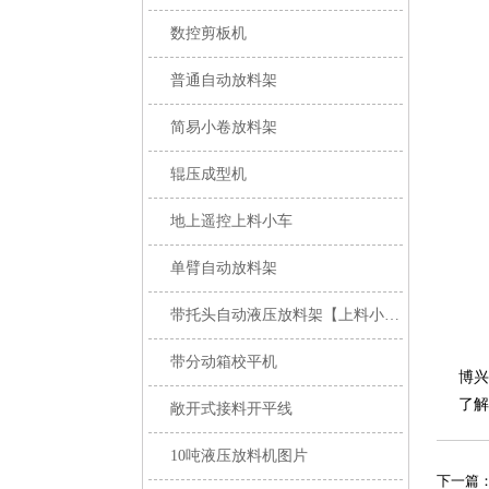
数控剪板机
普通自动放料架
简易小卷放料架
辊压成型机
地上遥控上料小车
单臂自动放料架
带托头自动液压放料架【上料小车在地上】
带分动箱校平机
博兴
了解
敞开式接料开平线
10吨液压放料机图片
下一篇