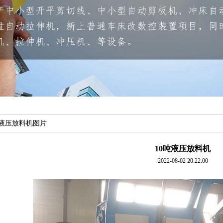
吨液压放料机图片
10吨液压放料机
2022-08-02 20:22:00