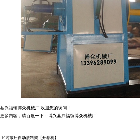
县兴福镇博众机械厂 欢迎您的访问！
更多内容，请百度一下：博兴县兴福镇博众机械厂
：
10吨液压自动放料架【开卷机】